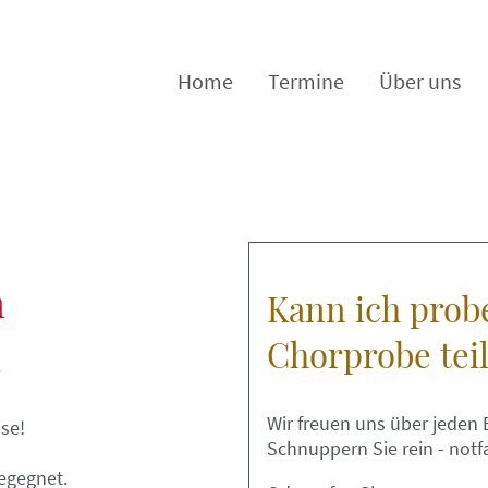
Home
Termine
Über uns
n
Kann ich prob
n
Chorprobe te
Wir freuen uns über jeden
sse!
Schnuppern Sie rein - not
begegnet.